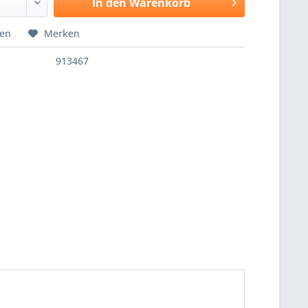
In den
Warenkorb
hen
Merken
913467