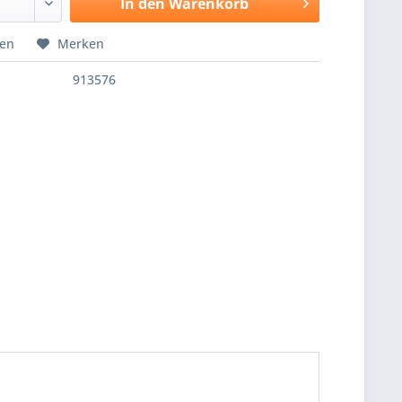
In den
Warenkorb
hen
Merken
913576