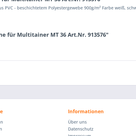
 aus PVC - beschichtetem Polyestergewebe 900g/m² Farbe weiß, sc
e für Multitainer MT 36 Art.Nr. 913576"
ce
Informationen
en
Über uns
n
Datenschutz
Impressum