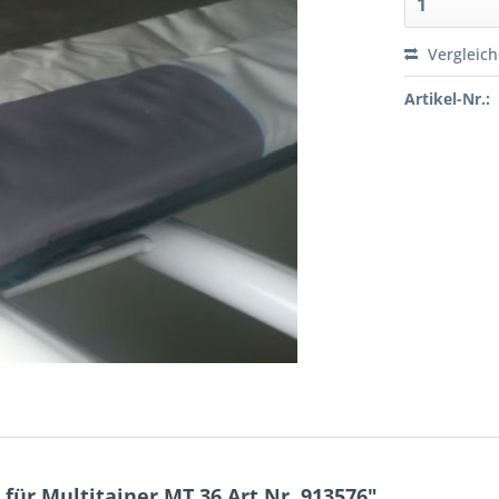
Vergleic
Artikel-Nr.:
für Multitainer MT 36 Art.Nr. 913576"